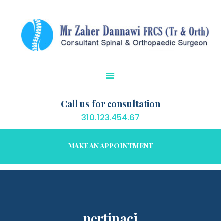
HOME
CONDITIONS
TREATMENTS
PATIENT EDUCATION
OUR SERVICES
RESOURCES
Call us for consultation
CONTACT US
310.123.454.67
MAKE AN APPOINTMENT
pertinaci