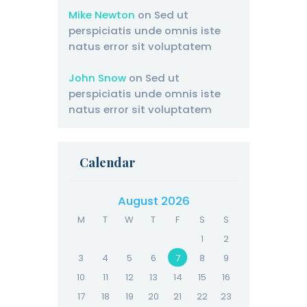
Mike Newton
on
Sed ut
perspiciatis unde omnis iste
natus error sit voluptatem
John Snow
on
Sed ut
perspiciatis unde omnis iste
natus error sit voluptatem
Calendar
August 2026
M
T
W
T
F
S
S
1
2
3
4
5
6
7
8
9
10
11
12
13
14
15
16
17
18
19
20
21
22
23