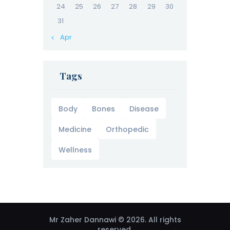
24
25
26
27
28
29
30
31
« Apr
Tags
Body
Bones
Disease
Medicine
Orthopedic
Wellness
Mr Zaher Dannawi © 2026. All rights
reserved.