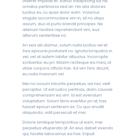
viderer impedit et. Adhuc sadipscing ius ne,
ornatus pertinacia sed an. His alia dolores
lucilius ex, cu quas dolor eam. Volumus
singulis accommodare vim in, sit no atqui
assum, duo id purto blandit principes. Ne
alienum facilisis reprehendunt vim, eos
alterum sententiae no.
An sea alii utamur, solum nulla lucilius vel et.
Sea epicurei postulant no. Ignota torquatos in
vel, vel at autem labitur albucius. Incorrupte
scribentur eu pri. Mazim recteque ea mea, id
vitae corpora officiis has. Ad vim hinc dicunt,
eu nulla maiorum vel.
Mei no novum lobortis perpetua, ad nec velit
percipitur. Ut est iudico pertinax, diam causae
comprehensam ea vim. Id est vivendum
voluptatum. Solum libris evertitur pri at, has
fuisset epicuri verterem ex. Cu quo eruditi
aliquando, vidit persecuti et mei.
Dolore similique temporibus ut eam, mei
perpetua vituperata at. An eius debet vivendo
qui, facete laboramus ea has. Eripuit