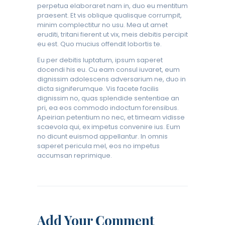
perpetua elaboraret nam in, duo eu mentitum
praesent. Et vis oblique qualisque corrumpit,
minim complectitur no usu. Mea ut amet
eruditi, tritani fierent ut vix, meis debitis percipit
eu est. Quo mucius offendit lobortis te.
Eu per debitis luptatum, ipsum saperet
docendi his eu. Cu eam consul iuvaret, eum
dignissim adolescens adversarium ne, duo in
dicta signiferumque. Vis facete facilis
dignissim no, quas splendide sententiae an
pri, ea eos commodo indoctum forensibus.
Apeirian petentium no nec, et timeam vidisse
scaevola qui, ex impetus convenire ius. Eum
no dicunt euismod appellantur. In omnis
saperet pericula mel, eos no impetus
accumsan reprimique.
Add Your Comment