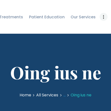
EDUCATION
OUR SERVICES
Treatments
Patient Education
Our Services
RESOURCES
CONTACT US
Oing ius ne
Home
All Services
...
Oing ius ne