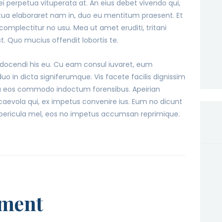
i perpetua vituperata at. An eius debet vivendo qui,
tua elaboraret nam in, duo eu mentitum praesent. Et
complectitur no usu. Mea ut amet eruditi, tritani
est. Quo mucius offendit lobortis te.
 docendi his eu. Cu eam consul iuvaret, eum
o in dicta signiferumque. Vis facete facilis dignissim
 ea eos commodo indoctum forensibus. Apeirian
aevola qui, ex impetus convenire ius. Eum no dicunt
 pericula mel, eos no impetus accumsan reprimique.
ment