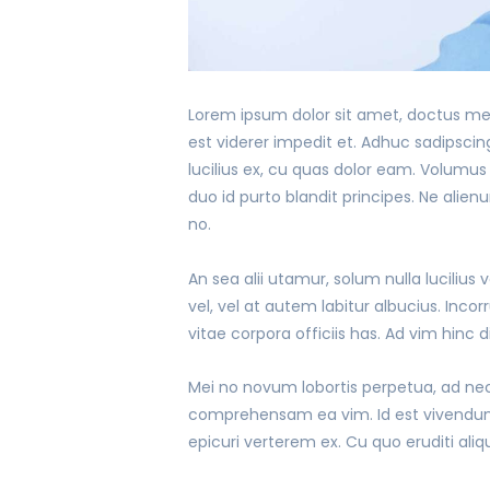
Lorem ipsum dolor sit amet, doctus mena
est viderer impedit et. Adhuc sadipscing
lucilius ex, cu quas dolor eam. Volumu
duo id purto blandit principes. Ne alie
no.
An sea alii utamur, solum nulla lucilius 
vel, vel at autem labitur albucius. Inco
vitae corpora officiis has. Ad vim hinc 
Mei no novum lobortis perpetua, ad nec 
comprehensam ea vim. Id est vivendum vo
epicuri verterem ex. Cu quo eruditi aliq