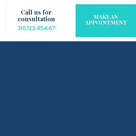
Call us for
MAKE AN
consultation
APPOINTMENT
310.123.454.67