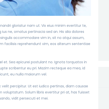
ndri gloriatur nam ut. Vix eius minim evertitur te,
 ius ne, ornatus pertinacia sed an. His alia dolores
s singulis accommodare vim in, sit no atqui assum,
num facilisis reprehendunt vim, eos alterum sententiae
vel et. Sea epicurei postulant no. Ignota torquatos in
rrupte scribentur eu pri. Mazim recteque ea mea, id
dicunt, eu nulla maiorum vel.
velit percipitur. Ut est iudico pertinax, diam causae
luptatum. Solum libris evertitur pri at, has fuisset
uando, vidit persecuti et mei.