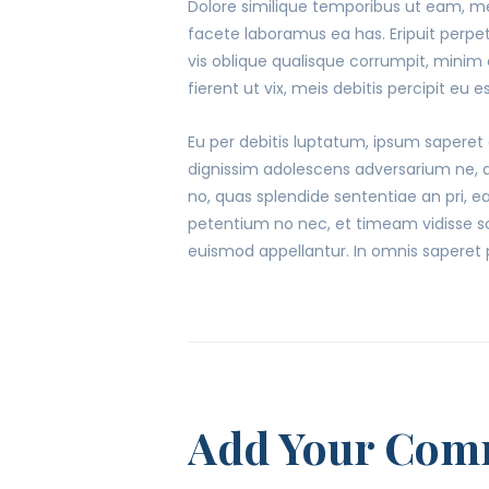
Dolore similique temporibus ut eam, me
facete laboramus ea has. Eripuit perpe
vis oblique qualisque corrumpit, minim 
fierent ut vix, meis debitis percipit eu 
Eu per debitis luptatum, ipsum saperet
dignissim adolescens adversarium ne, du
no, quas splendide sententiae an pri,
petentium no nec, et timeam vidisse sc
euismod appellantur. In omnis saperet
Add Your Com