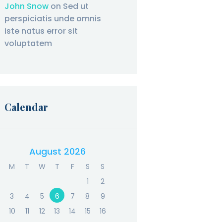
John Snow
on
Sed ut
perspiciatis unde omnis
iste natus error sit
voluptatem
Calendar
August 2026
M
T
W
T
F
S
S
1
2
3
4
5
6
7
8
9
10
11
12
13
14
15
16